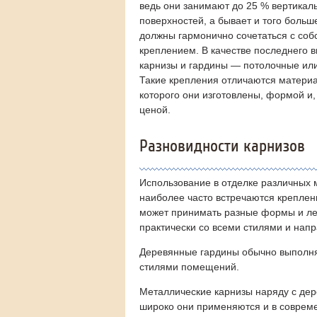
ведь они занимают до 25 % вертикал
поверхностей, а бывает и того больш
должны гармонично сочетаться с со
креплением. В качестве последнего 
карнизы и гардины — потолочные ил
Такие крепления отличаются материа
которого они изготовлены, формой и,
ценой.
Разновидности карнизов
Использование в отделке различных 
наиболее часто встречаются креплени
может принимать разные формы и лег
практически со всеми стилями и на
Деревянные гардины обычно выполня
стилями помещений.
Металлические карнизы наряду с дер
широко они применяются и в совреме