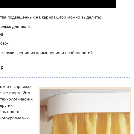
ства подвешенных на карниз штор можно выделить:
олько для тюли.
ей.
овок.
с точки зрения из применения и особенностей.
ОР
лом и о карнизах
разие форм. Это
 технологических
 других
ень просто.
многоуровневых