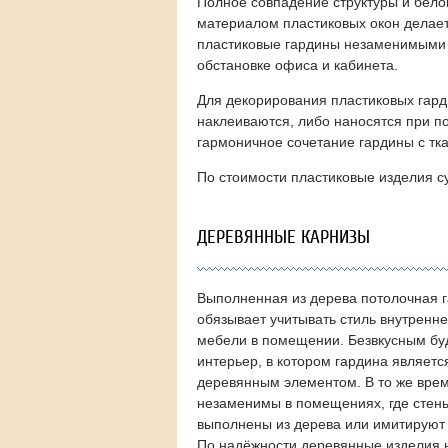
Полное совпадение структуры и белог
материалом пластиковых окон делае
пластиковые гардины незаменимыми 
обстановке офиса и кабинета.
Для декорирования пластиковых гар
наклеиваются, либо наносятся при п
гармоничное сочетание гардины с тка
По стоимости пластиковые изделия 
ДЕРЕВЯННЫЕ КАРНИЗЫ
Выполненная из дерева потолочная 
обязывает учитывать стиль внутренне
мебели в помещении.
Безвкусным бу
интерьер, в котором гардина являет
деревянным элементом.
В то же вре
незаменимы в помещениях, где стены
выполнены из дерева или имитируют 
По надёжности деревянные изделия