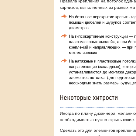
Правила крепления на потолок одина
карнизов, выполненных из разных ма
На бетонное перекрытие крепить га
помощи дюбелей и шурупов соотв
диаметров.
На гипсокартонные конструкции — 
пластмассовых «молей», а при бол
креплений и направляющих — при
металлических.
На натяжные и пластиковые потолки
направляющие (закладные), которы
устанавливаются до монтажа деко
элементов потолка. Для подготови
необходимо знать размеры будущег
Некоторые хитрости
Иногда по плану дизайнера, желанию 
необходимостью нужно скрыть какие-
Сделать это для элементов креплени