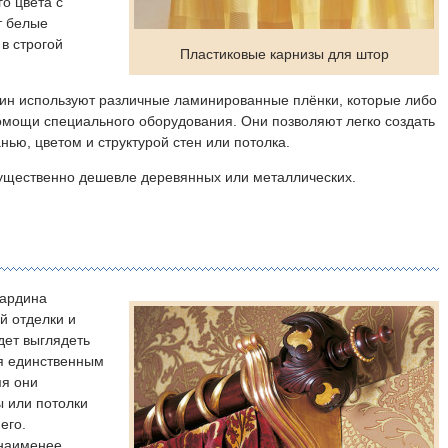
о цвета с
т белые
в строгой
Пластиковые карнизы для штор
дин используют различные ламинированные плёнки, которые либо
омощи специального оборудования. Они позволяют легко создать
нью, цветом и структурой стен или потолка.
существенно дешевле деревянных или металлических.
гардина
й отделки и
дет выглядеть
ся единственным
мя они
 или потолки
его.
 наименее