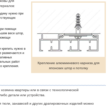
ковы для
териалов:
рдину нужно при
етствующих
при помощи
ьшом весе штор,
 помощи
 крепить нужно в
е размечаются и
ративных
тельных работ
Крепление алюмииневого карниза для
о крепления.
японских штор к потолку
хозяина квартиры или в связи с технологической
либо детали или устройства.
я тюли, занавесей и других драпировочных изделий можно