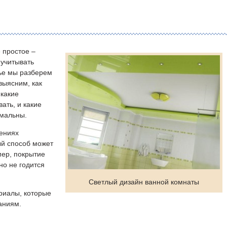
 простое –
 учитывать
ье мы разберем
выясним, как
 какие
ать, и какие
имальны.
щениях
ый способ может
мер, покрытие
о не годится
Светлый дизайн ванной комнаты
ериалы, которые
аниям.