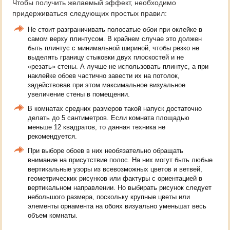
Чтобы получить желаемый эффект, необходимо
придерживаться следующих простых правил:
Не стоит разграничивать полосатые обои при оклейке в
самом верху плинтусом. В крайнем случае это должен
быть плинтус с минимальной шириной, чтобы резко не
выделять границу стыковки двух плоскостей и не
«резать» стены. А лучше не использовать плинтус, а при
наклейке обоев частично завести их на потолок,
задействовав при этом максимальное визуальное
увеличение стены в помещении.
В комнатах средних размеров такой напуск достаточно
делать до 5 сантиметров. Если комната площадью
меньше 12 квадратов, то данная техника не
рекомендуется.
При выборе обоев в них необязательно обращать
внимание на присутствие полос. На них могут быть любые
вертикальные узоры из всевозможных цветов и ветвей,
геометрических рисунков или фактуры с ориентацией в
вертикальном направлении. Но выбирать рисунок следует
небольшого размера, поскольку крупные цветы или
элементы орнамента на обоях визуально уменьшат весь
объем комнаты.