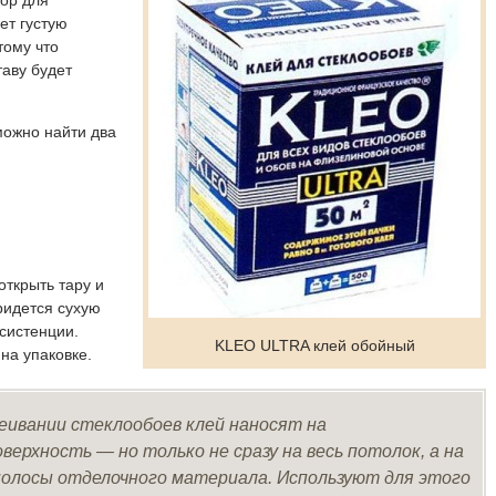
вор для
ет густую
тому что
аву будет
можно найти два
открыть тару и
ридется сухую
систенции.
KLEO ULTRA клей обойный
на упаковке.
еивании стеклообоев клей наносят на
ерхность — но только не сразу на весь потолок, а на
полосы отделочного материала. Используют для этого