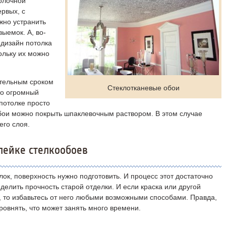
олочной
рвых, с
жно устранить
ыемок. А, во-
 дизайн потолка
ольку их можно
ительным сроком
Стеклотканевые обои
то огромный
 потолке просто
бои можно покрыть шпаклевочным раствором. В этом случае
го слоя.
лейке стелкообоев
ок, поверхность нужно подготовить. И процесс этот достаточно
елить прочность старой отделки. И если краска или другой
, то избавьтесь от него любыми возможными способами. Правда,
ровнять, что может занять много времени.