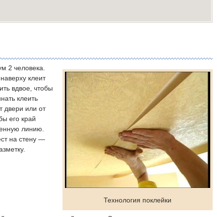
м 2 человека.
 наверху клеит
ить вдвое, чтобы
инать клеить
 двери или от
бы его край
енную линию.
ст на стену —
азметку.
Технология поклейки