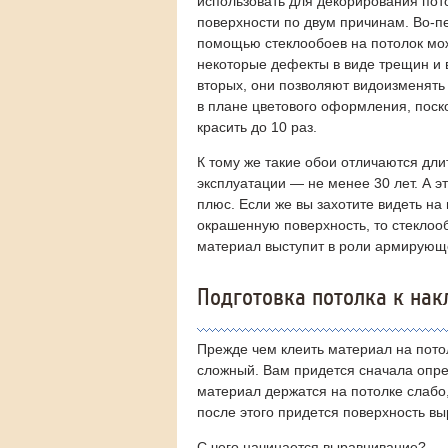
использовать для декорирования пот
поверхности по двум причинам. Во-пе
помощью стеклообоев на потолок мо
некоторые дефекты в виде трещин и в
вторых, они позволяют видоизменять
в плане цветового оформления, поск
красить до 10 раз.
К тому же такие обои отличаются дл
эксплуатации — не менее 30 лет. А э
плюс. Если же вы захотите видеть на
окрашенную поверхность, то стеклоо
материал выступит в роли армирующе
Подготовка потолка к нак
Прежде чем клеить материал на потол
сложный. Вам придется сначала опред
материал держатся на потолке слабо
после этого придется поверхность вы
С чего начинается выравнивание?