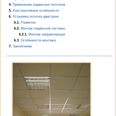
4
Применение подвесных потолков
5
Конструктивные особенности
6
Установка потолка армстронг
6.1
Разметка
6.2
Монтаж подвесной системы
6.2.1
Монтаж направляющих
6.3
Особенности монтажа
7
Заключение