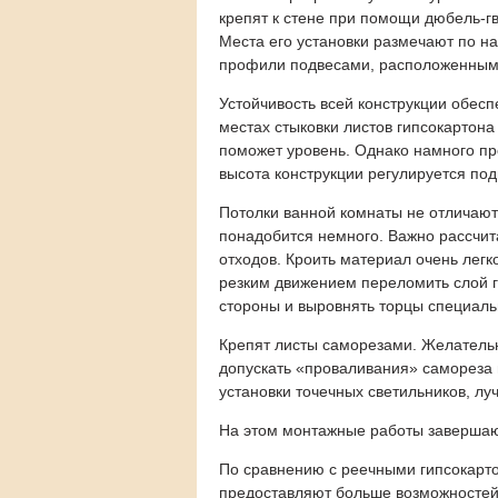
крепят к стене при помощи дюбель-г
Места его установки размечают по н
профили подвесами, расположенными
Устойчивость всей конструкции обесп
местах стыковки листов гипсокартона
поможет уровень. Однако намного пр
высота конструкции регулируется по
Потолки ванной комнаты не отличаю
понадобится немного. Важно рассчит
отходов. Кроить материал очень легк
резким движением переломить слой ги
стороны и выровнять торцы специал
Крепят листы саморезами. Желательн
допускать «проваливания» самореза в
установки точечных светильников, лу
На этом монтажные работы завершают
По сравнению с реечными гипсокарто
предоставляют больше возможностей