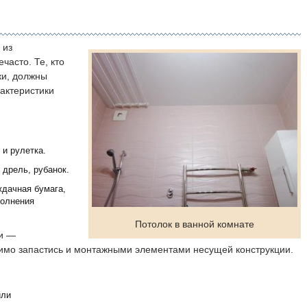
 из
часто. Те, кто
ки, должны
актеристики
и рулетка.
 дрель, рубанок.
дачная бумага,
полнения
Потолок в ванной комнате
ки —
имо запастись и монтажными элементами несущей конструкции.
или