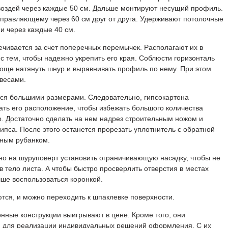
воздей через каждые 50 см. Дальше монтируют несущий профиль.
аправляющему через 60 см друг от друга. Удерживают потолочные
 через каждые 40 см.
ечивается за счет поперечных перемычек.
Располагают их в
 с тем, чтобы надежно укрепить его края. Соблюсти горизонталь
още натянуть шнур и выравнивать профиль по нему. При этом
двесами.
тся большими размерами. Следовательно, гипсокартона
ать его расположение, чтобы избежать большого количества
о. Достаточно сделать на нем надрез строительным ножом и
пса. После этого останется прорезать уплотнитель с обратной
ьным рубанком.
о на шуруповерт установить ограничивающую насадку, чтобы не
 тело листа. А чтобы быстро просверлить отверстия в местах
чше воспользоваться коронкой.
ся, и можно переходить к шпаклевке поверхности.
нные конструкции выигрывают в цене. Кроме того, они
 для реализации индивидуальных решений оформления. С их