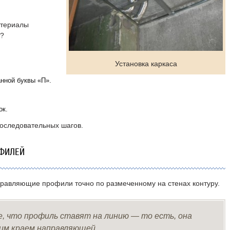
атериалы
а?
Установка каркаса
нной буквы «П».
ок.
последовательных шагов.
ФИЛЕЙ
равляющие профили точно по размеченному на стенах контуру.
, что профиль ставят на линию — то есть, она
им краем направляющей.