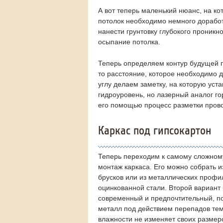
А вот теперь маленький нюанс, на к
потолок необходимо немного доработ
нанести грунтовку глубокого проникн
осыпание потолка.
Теперь определяем контур будущей по
то расстояние, которое необходимо д
углу делаем заметку, на которую ус
гидроуровень, но лазерный аналог гор
его помощью процесс разметки прово
Каркас под гипсокартон
Теперь переходим к самому сложному
монтаж каркаса. Его можно собрать 
брусков или из металлических профи
оцинкованной стали. Второй вариант
современный и предпочтительный, по
металл под действием перепадов те
влажности не изменяет своих размеро