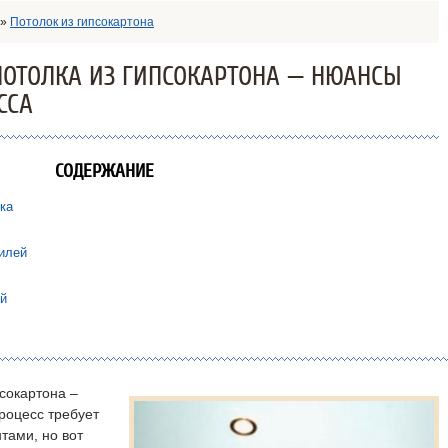
»
Потолок из гипсокартона
ОТОЛКА ИЗ ГИПСОКАРТОНА — НЮАНСЫ
ССА
СОДЕРЖАНИЕ
ка
илей
й
псокартона –
роцесс требует
тами, но вот