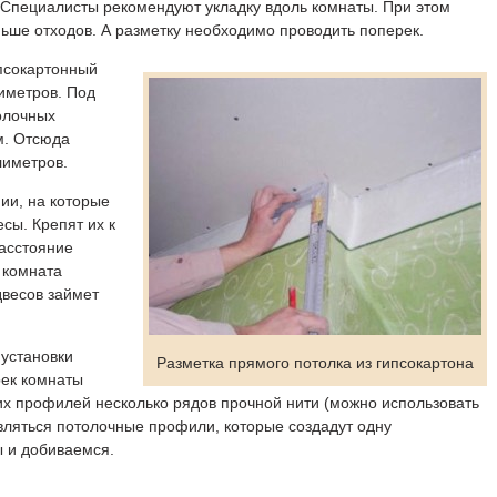
 Специалисты рекомендуют укладку вдоль комнаты. При этом
ньше отходов. А разметку необходимо проводить поперек.
псокартонный
иметров.
Под
олочных
м. Отсюда
лиметров.
ии, на которые
сы. Крепят их к
асстояние
 комната
двесов займет
установки
Разметка прямого потолка из гипсокартона
рек комнаты
х профилей несколько рядов прочной нити (можно использовать
авляться потолочные профили, которые создадут одну
ы и добиваемся.