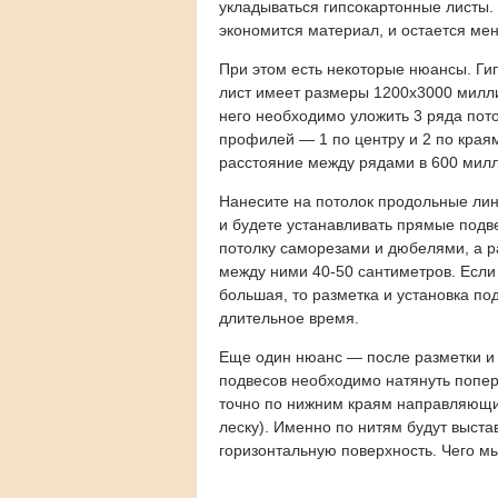
укладываться гипсокартонные листы.
экономится материал, и остается ме
При этом есть некоторые нюансы.
Ги
лист имеет размеры 1200х3000 милл
него необходимо уложить 3 ряда пот
профилей — 1 по центру и 2 по края
расстояние между рядами в 600 мил
Нанесите на потолок продольные лин
и будете устанавливать прямые подве
потолку саморезами и дюбелями, а р
между ними 40-50 сантиметров. Если
большая, то разметка и установка по
длительное время.
Еще один нюанс — после разметки и 
подвесов необходимо натянуть попе
точно по нижним краям направляющи
леску). Именно по нитям будут выст
горизонтальную поверхность. Чего м