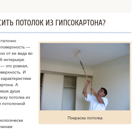
СИТЬ ПОТОЛОК ИЗ ГИПСОКАРТОНА?
статочно
а поверхность —
но от ее вида во
б интерьере.
— это ровная,
верхность. И
 характеристики
артона. А
 ваша душа
ску потолка из
и потолочной
Покраска потолка
кологически
ичинам: